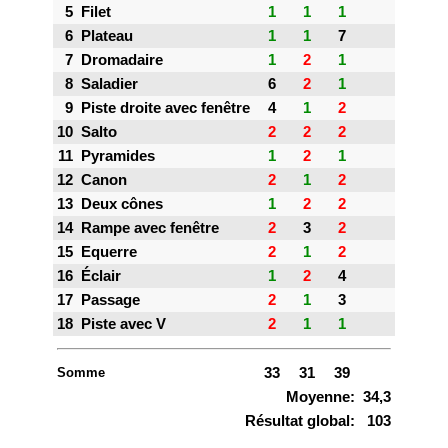
5
Filet
1
1
1
6
Plateau
1
1
7
7
Dromadaire
1
2
1
8
Saladier
6
2
1
9
Piste droite avec fenêtre
4
1
2
10
Salto
2
2
2
11
Pyramides
1
2
1
12
Canon
2
1
2
13
Deux cônes
1
2
2
14
Rampe avec fenêtre
2
3
2
15
Equerre
2
1
2
16
Éclair
1
2
4
17
Passage
2
1
3
18
Piste avec V
2
1
1
Somme
33
31
39
Moyenne:
34,3
Résultat global:
103