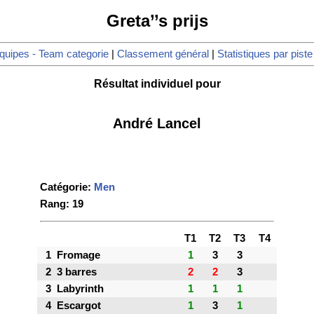
Greta’’s prijs
quipes - Team categorie
|
Classement général
|
Statistiques par piste
Résultat individuel pour
André Lancel
Catégorie:
Men
Rang: 19
T1
T2
T3
T4
1
Fromage
1
3
3
2
3 barres
2
2
3
3
Labyrinth
1
1
1
4
Escargot
1
3
1