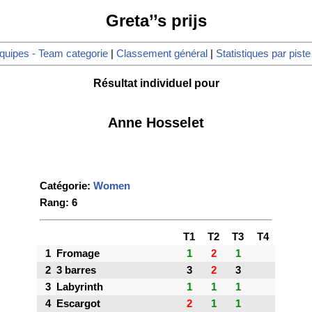
Greta’’s prijs
quipes - Team categorie
|
Classement général
|
Statistiques par piste
Résultat individuel pour
Anne Hosselet
Catégorie:
Women
Rang: 6
T1
T2
T3
T4
1
Fromage
1
2
1
2
3 barres
3
2
3
3
Labyrinth
1
1
1
4
Escargot
2
1
1