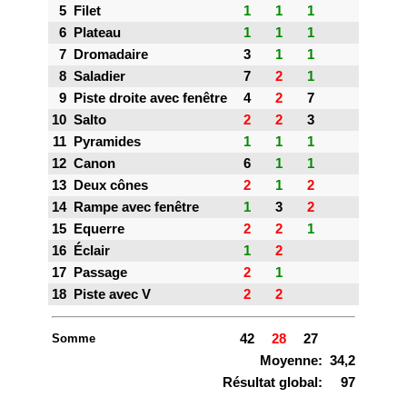
5
Filet
1
1
1
6
Plateau
1
1
1
7
Dromadaire
3
1
1
8
Saladier
7
2
1
9
Piste droite avec fenêtre
4
2
7
10
Salto
2
2
3
11
Pyramides
1
1
1
12
Canon
6
1
1
13
Deux cônes
2
1
2
14
Rampe avec fenêtre
1
3
2
15
Equerre
2
2
1
16
Éclair
1
2
17
Passage
2
1
18
Piste avec V
2
2
Somme
42
28
27
Moyenne:
34,2
Résultat global:
97