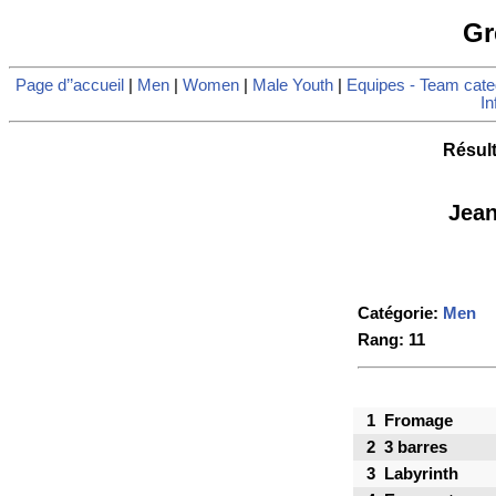
Gr
Page d’’accueil
|
Men
|
Women
|
Male Youth
|
Equipes - Team cate
In
Résult
Jean
Catégorie:
Men
Rang: 11
1
Fromage
2
3 barres
3
Labyrinth