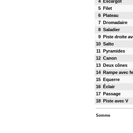
4
Escargot
5
Filet
6
Plateau
7
Dromadaire
8
Saladier
9
Piste droite a
10
Salto
11
Pyramides
12
Canon
13
Deux cônes
14
Rampe avec fe
15
Equerre
16
Éclair
17
Passage
18
Piste avec V
Somme