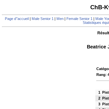
ChB-K
Page d’’accueil
|
Male Senior 1
|
Men
|
Female Senior 1
|
Male Yo
Statistiques équ
Résult
Beatrice
Catégo
Rang: 
1
Pist
2
Pist
3
Pist