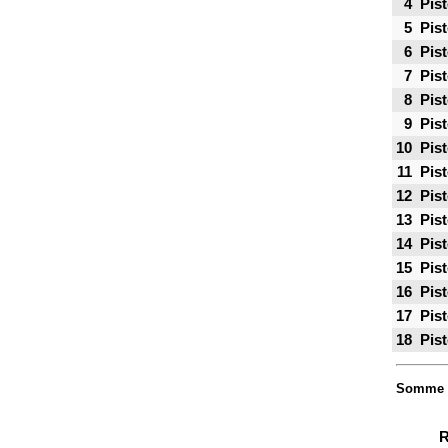
4
Pist
5
Pist
6
Pist
7
Pist
8
Pist
9
Pist
10
Pist
11
Pist
12
Pist
13
Pist
14
Pist
15
Pist
16
Pist
17
Pist
18
Pist
Somme
R