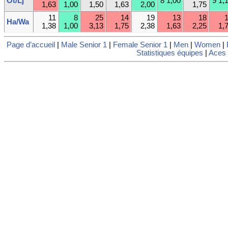
Ot/Lj
8 1,00
9 1,
1,63
1,00
1,50
1,63
2,00
1,75
11
8
25
14
19
13
18
Ha/Wa
1,38
1,00
3,13
1,75
2,38
1,63
2,25
1,
Page d’accueil
|
Male Senior 1
|
Female Senior 1
|
Men
|
Women
|
Statistiques équipes
|
Aces