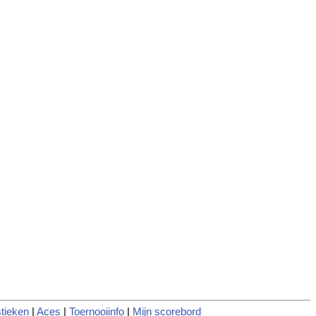
tieken
|
Aces
|
Toernooiinfo
|
Mijn scorebord