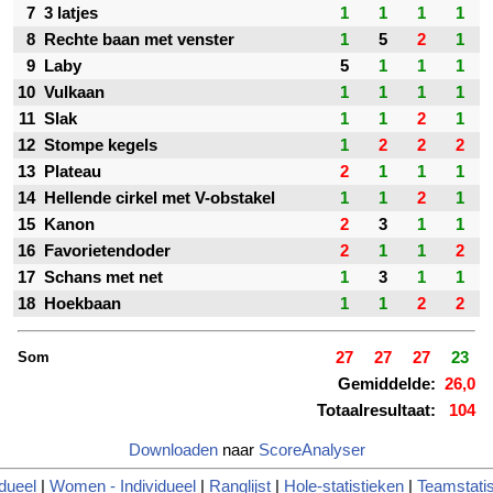
7
3 latjes
1
1
1
1
8
Rechte baan met venster
1
5
2
1
9
Laby
5
1
1
1
10
Vulkaan
1
1
1
1
11
Slak
1
1
2
1
12
Stompe kegels
1
2
2
2
13
Plateau
2
1
1
1
14
Hellende cirkel met V-obstakel
1
1
2
1
15
Kanon
2
3
1
1
16
Favorietendoder
2
1
1
2
17
Schans met net
1
3
1
1
18
Hoekbaan
1
1
2
2
Som
27
27
27
23
Gemiddelde:
26,0
Totaalresultaat:
104
Downloaden
naar
ScoreAnalyser
dueel
|
Women - Individueel
|
Ranglijst
|
Hole-statistieken
|
Teamstatis