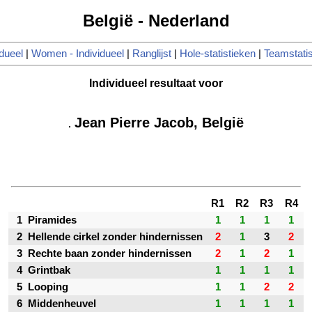
België - Nederland
dueel
|
Women - Individueel
|
Ranglijst
|
Hole-statistieken
|
Teamstatis
Individueel resultaat voor
Jean Pierre Jacob, België
R1
R2
R3
R4
1
Piramides
1
1
1
1
2
Hellende cirkel zonder hindernissen
2
1
3
2
3
Rechte baan zonder hindernissen
2
1
2
1
4
Grintbak
1
1
1
1
5
Looping
1
1
2
2
6
Middenheuvel
1
1
1
1