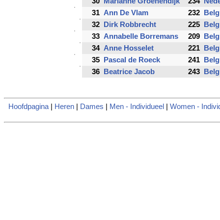
30
Marianne Groenendijk
234
Nede
31
Ann De Vlam
232
Belg
32
Dirk Robbrecht
225
Belg
33
Annabelle Borremans
209
Belg
34
Anne Hosselet
221
Belg
35
Pascal de Roeck
241
Belg
36
Beatrice Jacob
243
Belg
Hoofdpagina
|
Heren
|
Dames
|
Men - Individueel
|
Women - Indivi