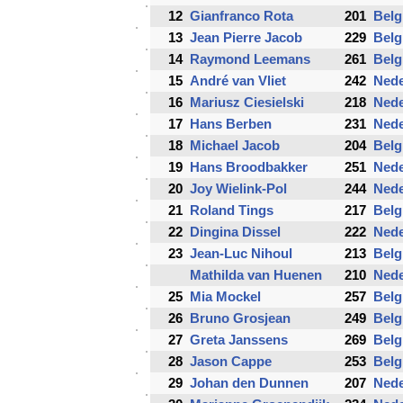
12
Gianfranco Rota
201
Belg
13
Jean Pierre Jacob
229
Belg
14
Raymond Leemans
261
Belg
15
André van Vliet
242
Nede
16
Mariusz Ciesielski
218
Nede
17
Hans Berben
231
Nede
18
Michael Jacob
204
Belg
19
Hans Broodbakker
251
Nede
20
Joy Wielink-Pol
244
Nede
21
Roland Tings
217
Belg
22
Dingina Dissel
222
Nede
23
Jean-Luc Nihoul
213
Belg
Mathilda van Huenen
210
Nede
25
Mia Mockel
257
Belg
26
Bruno Grosjean
249
Belg
27
Greta Janssens
269
Belg
28
Jason Cappe
253
Belg
29
Johan den Dunnen
207
Nede