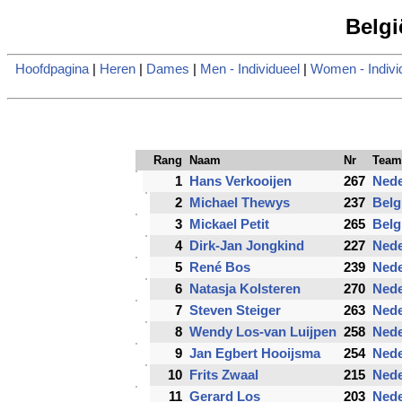
Belgi
Hoofdpagina
|
Heren
|
Dames
|
Men - Individueel
|
Women - Indivi
Rang
Naam
Nr
Team
1
Hans Verkooijen
267
Nede
2
Michael Thewys
237
Belg
3
Mickael Petit
265
Belg
4
Dirk-Jan Jongkind
227
Nede
5
René Bos
239
Nede
6
Natasja Kolsteren
270
Nede
7
Steven Steiger
263
Nede
8
Wendy Los-van Luijpen
258
Nede
9
Jan Egbert Hooijsma
254
Nede
10
Frits Zwaal
215
Nede
11
Gerard Los
203
Nede